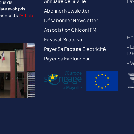
Annuaire de la Ville
Fax
ique de
lare avoir pris
Abonner Newsletter
rmément à
l’Article
Désabonner Newsletter
Association Chiconi FM
Hor
Festival Milatsika
- L
Payer Sa Facture Électricité
13
Payer Sa Facture Eau
- V