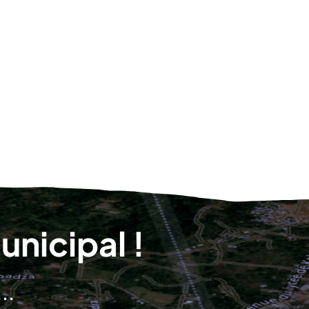
nicipal !
..