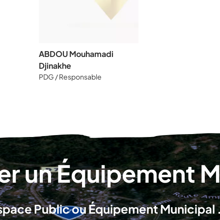
ABDOU Mouhamadi
Djinakhe
PDG / Responsable
r un Équipement Mu
space Public ou Équipement Municipal .