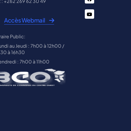
 : +262 269 62 30 49
You
Accès Webmail
Tube
aire Public:
undi au Jeudi : 7h00 à 12h00 /
h30 à 16h30
endredi : 7h00 à 11h00