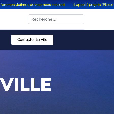
ictimes de violences est sorti
| L'appel à projets "Elles en Vacanc
Rechercher
Contacter La Ville
VILLE