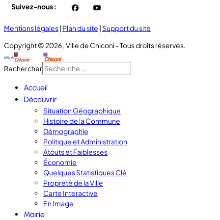
Suivez-nous :
facebook
You
Tube
Mentions légales
|
Plan du site
|
Support du site
Copyright © 2026 , Ville de Chiconi - Tous droits réservés.
Rechercher
Accueil
Découvrir
Situation Géographique
Histoire de la Commune
Démographie
Politique et Administration
Atouts et Faiblesses
Économie
Quelques Statistiques Clé
Propreté de la Ville
Carte Interactive
En Image
Mairie