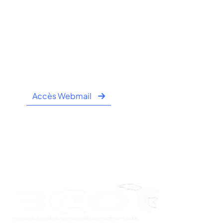
4 Rue de l'hôtel de ville
97670 CHICONI
Tel : +262 269 62 16 90
Fax : +262 269 62 30 49
Accès Webmail
Horaire Public:
- Lundi au Jeudi : 7h00 à 12h00 / 13h30 à 16h30
- Vendredi : 7h00 à 11h00