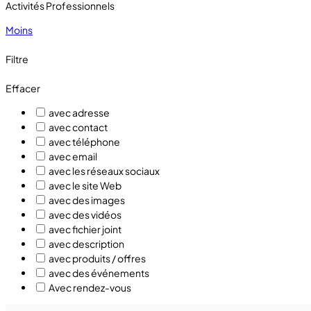
Activités Professionnels
Moins
Filtre
Effacer
avec adresse
avec contact
avec téléphone
avec email
avec les réseaux sociaux
avec le site Web
avec des images
avec des vidéos
avec fichier joint
avec description
avec produits / offres
avec des événements
Avec rendez-vous