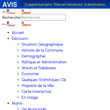
AVIS
| L'appel à projets "Elles en Vacances" à destination
des femmes victimes de violences est sorti
Rechercher
Accueil
Découvrir
Situation Géographique
Histoire de la Commune
Démographie
Politique et Administration
Atouts et Faiblesses
Économie
Quelques Statistiques Clé
Propreté de la Ville
Carte Interactive
En Image
Mairie
Vie Municipale