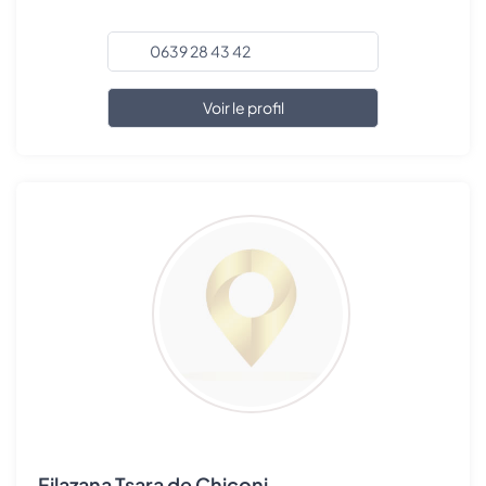
0639 28 43 42
Voir le profil
Filazana Tsara de Chiconi