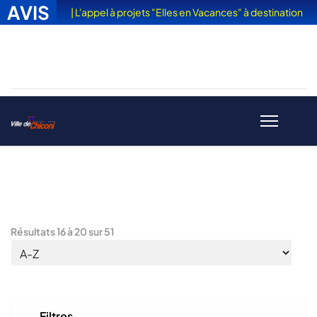
AVIS
| L'appel à projets "Elles en Vacances" à destination
des femmes victimes de violences est sorti
Résultats
16
à
20
sur
51
Filtres