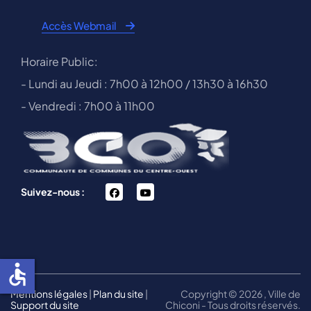
Accès Webmail
Horaire Public:
- Lundi au Jeudi : 7h00 à 12h00 / 13h30 à 16h30
- Vendredi : 7h00 à 11h00
facebook
You
Suivez-nous :
Tube
accessible
Mentions légales
|
Plan du site
|
Copyright © 2026 , Ville de
Support du site
Chiconi - Tous droits réservés.