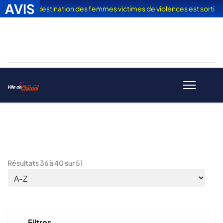
AVIS
acances" à destination des femmes victimes de violences est sorti
Résultats
36
à
40
sur
51
Filtres