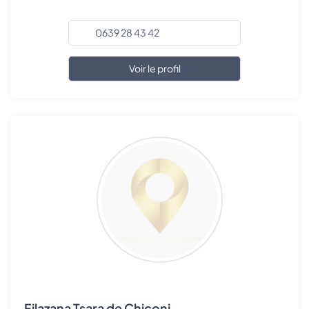
0639 28 43 42
Voir le profil
Filazana Tsara de Chiconi