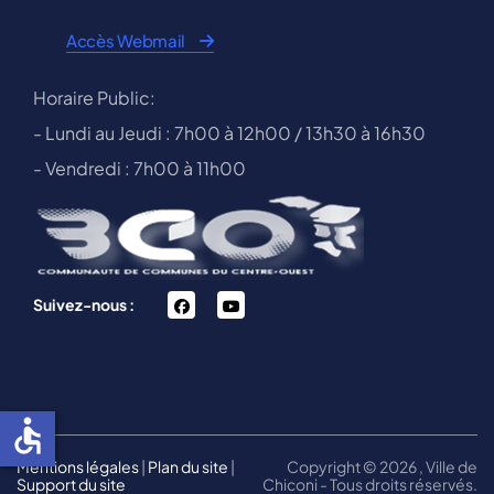
Accès Webmail
Horaire Public:
- Lundi au Jeudi : 7h00 à 12h00 / 13h30 à 16h30
- Vendredi : 7h00 à 11h00
facebook
You
Suivez-nous :
Tube
accessible
Mentions légales
|
Plan du site
|
Copyright © 2026 , Ville de
Support du site
Chiconi - Tous droits réservés.