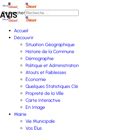
AVIS
Rechercher
Accueil
ination des femmes victimes de violences est sorti
| L'appel à pro
Découvrir
Situation Géographique
Histoire de la Commune
Démographie
Politique et Administration
Atouts et Faiblesses
Économie
Quelques Statistiques Clé
Propreté de la Ville
Carte Interactive
En Image
Mairie
Vie Municipale
Vos Élus