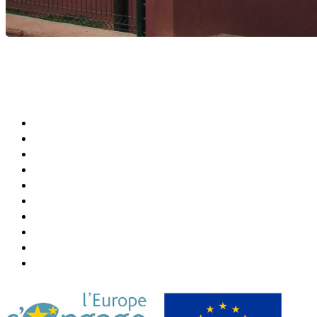
Agenda Culturel et Sportif
Bibliothèque Municipale
Centre Communal (CCAS)
Annuaire de la Ville
Abonner Newsletter
Désabonner Newsletter
Association Chiconi FM
Festival Milatsika
Payer Sa Facture Électricité
Payer Sa Facture Eau