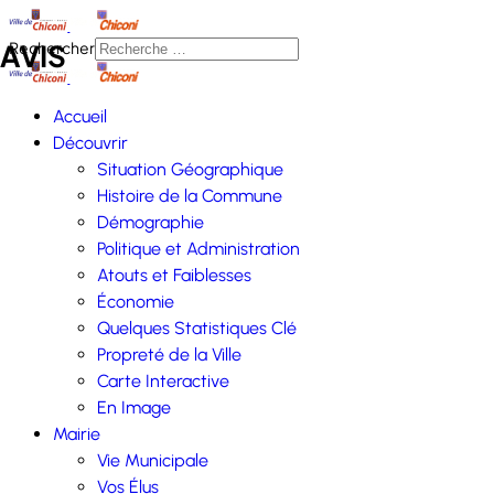
AVIS
Rechercher
Accueil
stination des femmes victimes de violences est sorti
| L'appel à pr
Découvrir
Situation Géographique
Histoire de la Commune
Démographie
Politique et Administration
Atouts et Faiblesses
Économie
Quelques Statistiques Clé
Propreté de la Ville
Carte Interactive
En Image
Mairie
Vie Municipale
Vos Élus