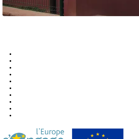
Agenda Culturel et Sportif
Bibliothèque Municipale
Centre Communal (CCAS)
Annuaire de la Ville
Abonner Newsletter
Désabonner Newsletter
Association Chiconi FM
Festival Milatsika
Payer Sa Facture Électricité
Payer Sa Facture Eau