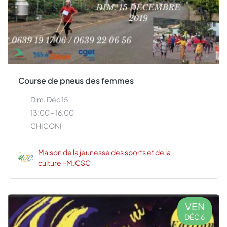
Course de pneus des femmes
Dim, Déc 15
13:00 - 16:00
CHICONI
Maison de la jeunesse des sports et de la
culture –MJCSC
VEN
DÉC 6