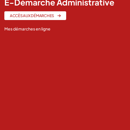
E-Démarche Administrative
file
ACCÈS AUX DÉMARCHES
Mes démarches en ligne