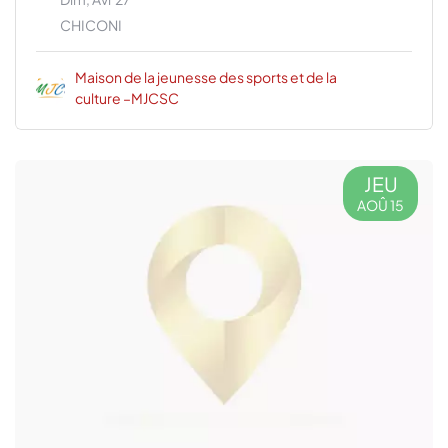
CHICONI
Maison de la jeunesse des sports et de la
culture –MJCSC
JEU
AOÛ 15