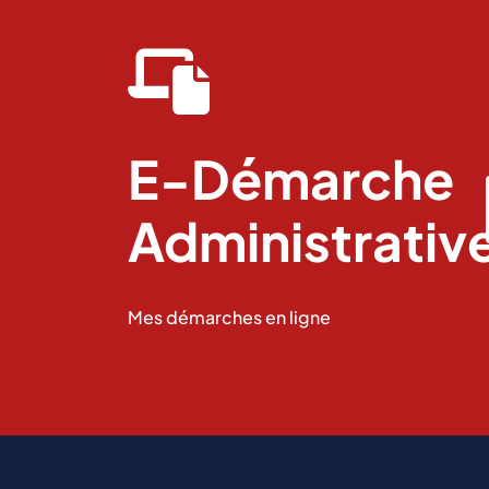
fas
fa-
laptop-
file
E-Démarche
Administrativ
Mes démarches en ligne