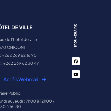
Suivez-nous :
TEL DE VILLE
ue de l'hôtel de ville
670 CHICONI
 : +262 269 62 16 90
facebook
 : +262 269 62 30 49
You
Accès Webmail
Tube
aire Public:
undi au Jeudi : 7h00 à 12h00 /
h30 à 16h30