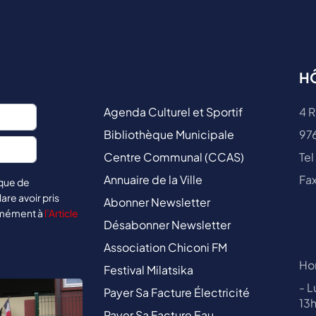
HÔ
Agenda Culturel et Sportif
4 R
Bibliothèque Municipale
97
Centre Communal (CCAS)
Tel
Annuaire de la Ville
Fax
ique de
lare avoir pris
Abonner Newsletter
rmément à
l’Article
Désabonner Newsletter
Association Chiconi FM
Hor
Festival Milatsika
- L
Payer Sa Facture Électricité
13
Payer Sa Facture Eau