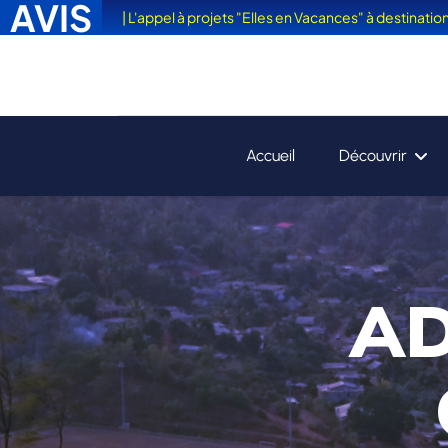
AVIS
| L'appel à projets "Elles en Vacances" à destinati
Accueil
Découvrir
AD