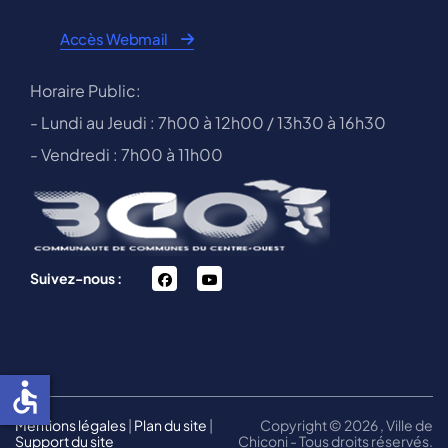
Accès Webmail
Horaire Public:
- Lundi au Jeudi : 7h00 à 12h00 / 13h30 à 16h30
- Vendredi : 7h00 à 11h00
facebook
You
Suivez-nous :
Tube
accessible
Mentions légales
|
Plan du site
|
Copyright © 2026 , Ville de
Support du site
Chiconi - Tous droits réservés.