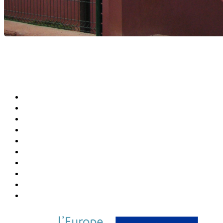
Agenda Culturel et Sportif
Bibliothèque Municipale
Centre Communal (CCAS)
Annuaire de la Ville
Abonner Newsletter
Désabonner Newsletter
Association Chiconi FM
Festival Milatsika
Payer Sa Facture Électricité
Payer Sa Facture Eau