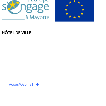
HÔTEL DE VILLE
4 Rue de l'hôtel de ville
97670 CHICONI
Tel : +262 269 62 16 90
Fax : +262 269 62 30 49
Accès Webmail
Horaire Public: