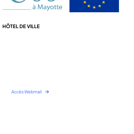
HÔTEL DE VILLE
4 Rue de l'hôtel de ville
97670 CHICONI
Tel : +262 269 62 16 90
Fax : +262 269 62 30 49
Accès Webmail
Horaire Public:
- Lundi au Jeudi : 7h00 à 12h00 / 13h30 à 16h30