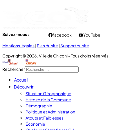
- Vendredi : 7h00 à 11h00
Suivez-nous :
facebook
You Tube
Mentions légales
|
Plan du site
|
Support du site
Copyright © 2026 , Ville de Chiconi - Tous droits réservés.
Rechercher
Accueil
Découvrir
Situation Géographique
Histoire de la Commune
Démographie
Politique et Administration
Atouts et Faiblesses
Économie