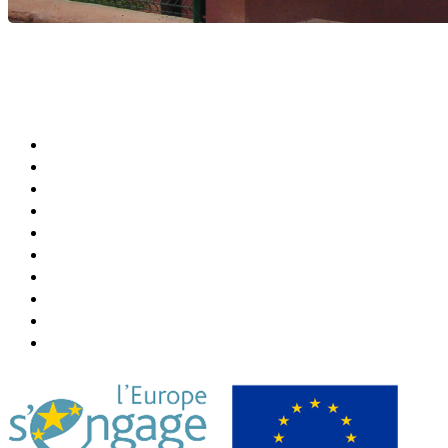
Agenda Culturel et Sportif
Bibliothèque Municipale
Centre Communal (CCAS)
Annuaire de la Ville
Abonner Newsletter
Désabonner Newsletter
Association Chiconi FM
Festival Milatsika
Payer Sa Facture Électricité
Payer Sa Facture Eau