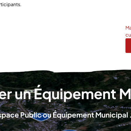
rticipants.
Ma
cu
r un Équipement Mu
space Public ou Équipement Municipal .