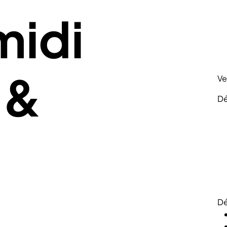
midi
 &
Ve
Dé
Dé