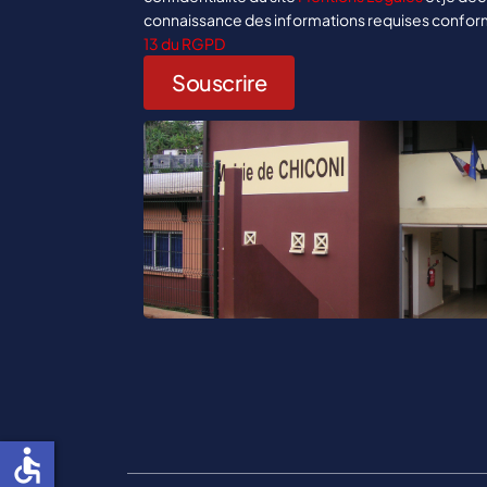
connaissance des informations requises confo
13 du RGPD
accessible