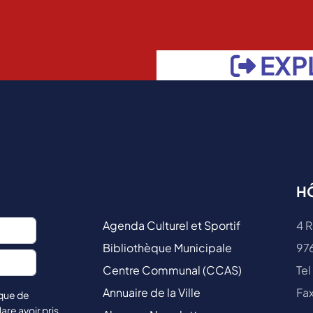
EXP
HÔ
Agenda Culturel et Sportif
4 R
Bibliothèque Municipale
97
Centre Communal (CCAS)
Tel
Annuaire de la Ville
Fax
ique de
lare avoir pris