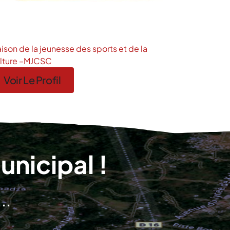
ison de la jeunesse des sports et de la
lture –MJCSC
Voir Le Profil
nicipal !
..