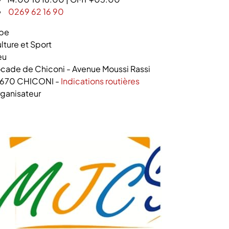
0269 62 16 90
pe
lture et Sport
eu
cade de Chiconi - Avenue Moussi Rassi
7670 CHICONI
-
Indications routières
ganisateur