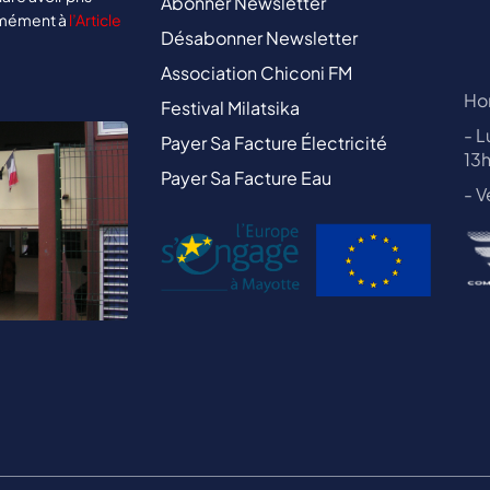
Abonner Newsletter
rmément à
l’Article
Désabonner Newsletter
Association Chiconi FM
Hor
Festival Milatsika
- L
Payer Sa Facture Électricité
13
Payer Sa Facture Eau
- V