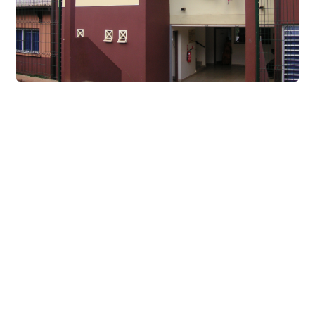
Agenda Culturel et Sportif
Bibliothèque Municipale
Centre Communal (CCAS)
Annuaire de la Ville
Abonner Newsletter
Désabonner Newsletter
Association Chiconi FM
Festival Milatsika