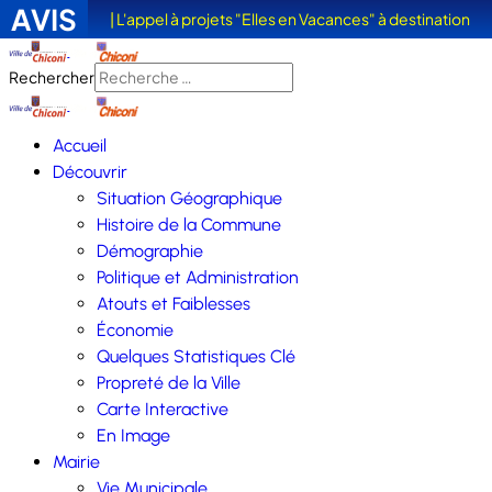
AVIS
| L'appel à projets "Elles en Vacances" à destination
des femmes victimes de violences est sorti
Rechercher
Accueil
Découvrir
Situation Géographique
Histoire de la Commune
Démographie
Politique et Administration
Atouts et Faiblesses
Économie
Quelques Statistiques Clé
Propreté de la Ville
Carte Interactive
En Image
Mairie
Vie Municipale