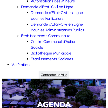
Autorisations des Mineurs
Demande d'État-Civil en Ligne
Demande d'État-Civil en Ligne
pour les Particuliers
Demande d'État-Civil en Ligne
pour les Administrations Publics
Établissements Communaux
Centre Communal d'Action
Sociale
Bibliothèque Municipale
Établissements Scolaires
Vie Pratique
Contacter La Ville
AGENDA