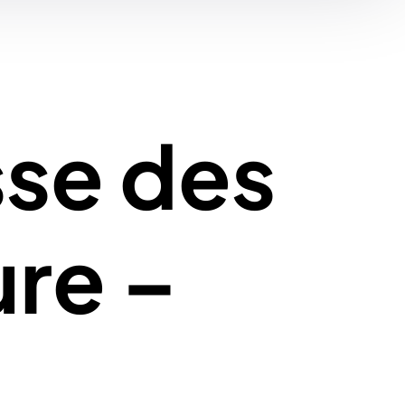
sse des
ure –