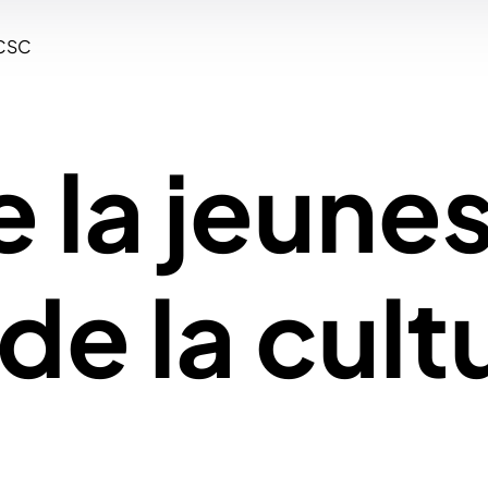
JCSC
 la jeune
de la cult