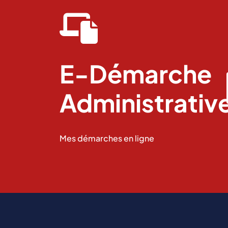
fas
fa-
laptop-
file
E-Démarche
Administrativ
Mes démarches en ligne