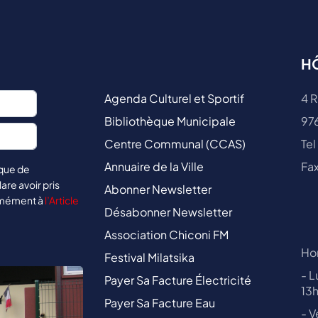
HÔ
Agenda Culturel et Sportif
4 R
Bibliothèque Municipale
97
Centre Communal (CCAS)
Tel
Annuaire de la Ville
Fax
ique de
lare avoir pris
Abonner Newsletter
rmément à
l’Article
Désabonner Newsletter
Association Chiconi FM
Hor
Festival Milatsika
- L
Payer Sa Facture Électricité
13
Payer Sa Facture Eau
- V