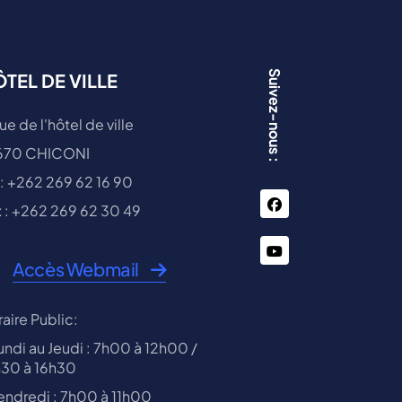
Suivez-nous :
TEL DE VILLE
ue de l'hôtel de ville
670 CHICONI
 : +262 269 62 16 90
facebook
 : +262 269 62 30 49
You
Accès Webmail
Tube
aire Public:
undi au Jeudi : 7h00 à 12h00 /
h30 à 16h30
endredi : 7h00 à 11h00