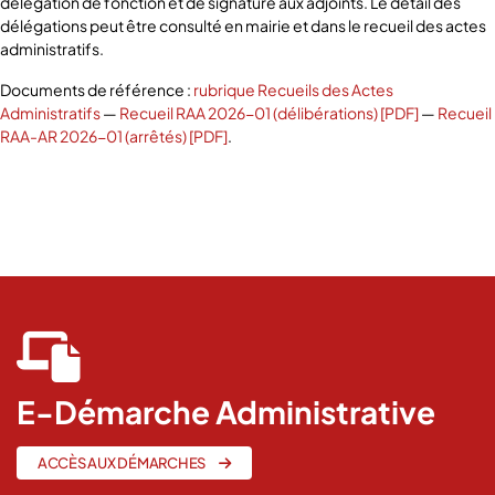
délégation de fonction et de signature aux adjoints. Le détail des
délégations peut être consulté en mairie et dans le recueil des actes
administratifs.
Documents de référence :
rubrique Recueils des Actes
Administratifs
—
Recueil RAA 2026-01 (délibérations) [PDF]
—
Recueil
RAA-AR 2026-01 (arrêtés) [PDF]
.
5 Juillet 2026
fas
fa-
laptop-
E-Démarche Administrative
file
ACCÈS AUX DÉMARCHES