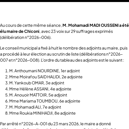
Au cours de cette même séance,
M. Mohamadi MADI OUSSENI a été
élu maire de Chiconi
, avec 23 voix sur 29 suffrages exprimés
(délibération n°2026-006).
Le conseil municipal a fixé à huit le nombre des adjoints au maire, puis
a procédé à leur élection au scrutin de liste (délibérations n°2026-
007 et n°2026-008). L'ordre du tableau des adjoints est le suivant :
M. Anthoumani NOURDINE, 1er adjoint
Mme Moirafou SAID HALIDI, 2e adjointe
M. Yankoub OMAR, 3e adjoint
Mme Hélène ASSANI, 4e adjointe
M. Anouoir MATTOIR, 5e adjoint
Mme Mariama TOUMBOU, 6e adjointe
M. Mohamadi ALI, 7e adjoint
Mme Roukia MINIHADJI, 8e adjointe
Par arrêté n°2026-A-001 du 23 mars 2026, le maire a donné