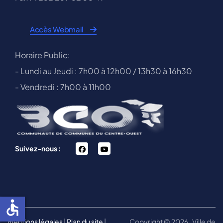
Accès Webmail
Horaire Public:
- Lundi au Jeudi : 7h00 à 12h00 / 13h30 à 16h30
- Vendredi : 7h00 à 11h00
facebook
You
Suivez-nous :
Tube
accessible
Mentions légales
|
Plan du site
|
Copyright © 2026 , Ville de