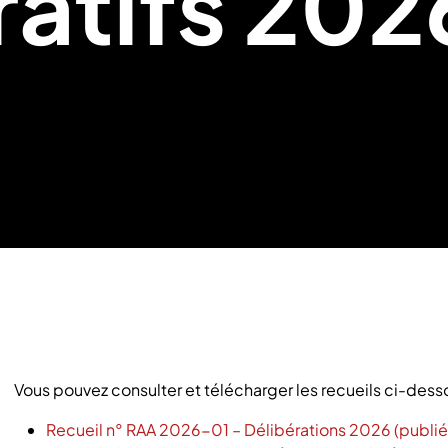
ratifs 202
Vous pouvez consulter et télécharger les recueils ci-dess
Recueil n° RAA 2026-01 – Délibérations 2026 (publié l