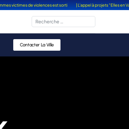
 victimes de violences est sorti
| L'appel à projets "Elles en Vaca
Rechercher
Contacter La Ville