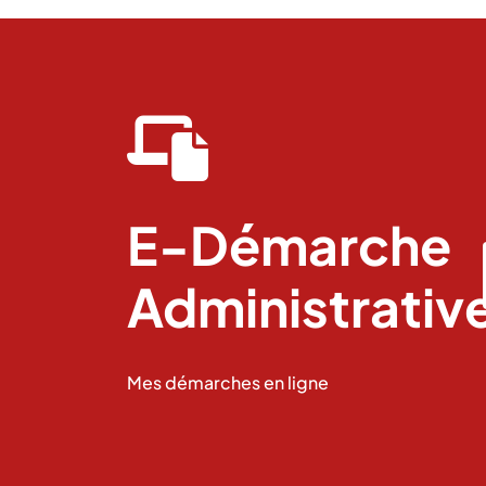
fas
fa-
laptop-
file
E-Démarche
Administrativ
Mes démarches en ligne