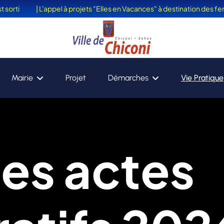
i
| L'appel à projets "Elles en Vacances" à destination des femmes
Mairie
Projet
Démarches
Vie Pratique
des actes