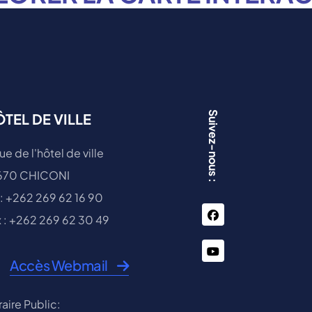
Suivez-nous :
TEL DE VILLE
ue de l'hôtel de ville
670 CHICONI
 : +262 269 62 16 90
facebook
 : +262 269 62 30 49
You
Accès Webmail
Tube
aire Public: