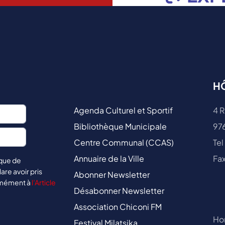
HÔ
Agenda Culturel et Sportif
4 R
Bibliothèque Municipale
97
Centre Communal (CCAS)
Tel
Annuaire de la Ville
Fax
ique de
lare avoir pris
Abonner Newsletter
rmément à
l’Article
Désabonner Newsletter
Association Chiconi FM
Hor
Festival Milatsika